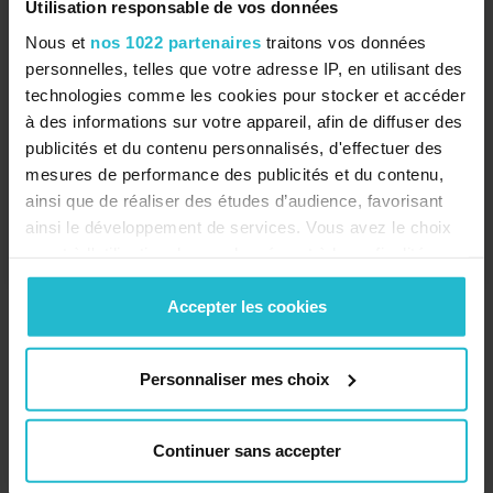
Utilisation responsable de vos données
Nous et
nos 1022 partenaires
traitons vos données
personnelles, telles que votre adresse IP, en utilisant des
technologies comme les cookies pour stocker et accéder
Envoyer
à des informations sur votre appareil, afin de diffuser des
publicités et du contenu personnalisés, d'effectuer des
*Champs obligatoires
mesures de performance des publicités et du contenu,
En cliquant sur soumettre, vous acceptez et affirmez avoir
ainsi que de réaliser des études d’audience, favorisant
pris connaissance des termes et conditions énoncés dans
ainsi le développement de services. Vous avez le choix
notre
politique de confidentialité
.
quant à l'utilisation de vos données et à leurs finalités.
Vous pouvez modifier ou retirer votre consentement à
tout moment en consultant la Déclaration relative aux
Accepter les cookies
cookies ou en cliquant sur l'icône de confidentialité.
Personnaliser mes choix
Si vous le permettez, nous aimerions également :
Collecter des informations sur votre localisation
géographique qui peuvent être précises à plusieurs
Continuer sans accepter
mètres près