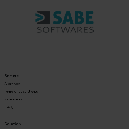
Société
À propos
Témoignages clients
Revendeurs
F.A.Q
Solution