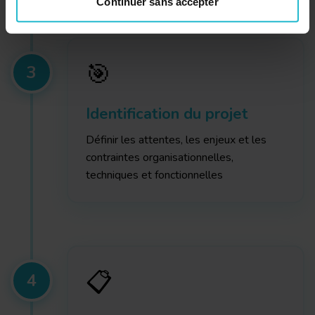
Continuer sans accepter
mètres près
Identifier votre appareil en l'analysant activement
pour en relever les caractéristiques spécifiques
(empreintes digitales).
🎯
3
Pour en savoir plus sur le traitement de vos données
personnelles et définir vos préférences, reportez-vous à
Identification du projet
la
section « Détails »
. Vous pouvez modifier ou retirer
votre consentement à tout moment à partir de la
Définir les attentes, les enjeux et les
déclaration sur les cookies.
contraintes organisationnelles,
techniques et fonctionnelles
Notre site sabesoftwares.com et nos partenaires utilisent
des cookies pour réaliser des mesures d'audience, pour
améliorer et personnaliser votre expérience sur le site et
pour vous proposer des contenus et de la publicité
personnalisés. Vous pouvez modifier vos préférences en
matière de cookies à tout moment en cliquant sur «
📋
4
Gérer mes cookies » situé en bas de chaque page. Pour
en savoir plus, consultez notre
Politique relative aux