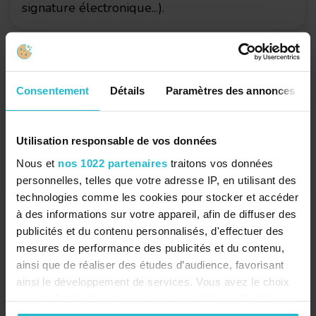
signature électronique...).
Consentement
Détails
Paramètres des annonces
Portail client
Garantissez une gestion du temps des
Utilisation responsable de vos données
demandes d'intervention efficace grâce à un
Nous et
nos 1022 partenaires
traitons vos données
workflow simplifié.
personnelles, telles que votre adresse IP, en utilisant des
technologies comme les cookies pour stocker et accéder
à des informations sur votre appareil, afin de diffuser des
publicités et du contenu personnalisés, d'effectuer des
mesures de performance des publicités et du contenu,
Des
centaines
de
ainsi que de réaliser des études d’audience, favorisant
ainsi le développement de services. Vous avez le choix
clients nous font
quant à l'utilisation de vos données et à leurs finalités.
Vous pouvez modifier ou retirer votre consentement à