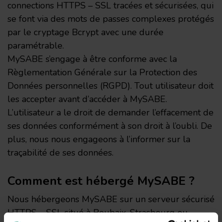
connections HTTPS – SSL tracées et sécurisées, qui
se font via des mots de passes complexes protégés
par le cryptage Bcrypt avec une durée
paramétrable.
MySABE s’engage à être conforme avec la
Règlementation Générale sur la Protection des
Données personnelles (RGPD). Tout utilisateur doit
les accepter avant d’accéder à MySABE.
L’utilisateur a le droit de demander l’effacement de
ses données conformément à son droit à l’oubli. De
plus, nous nous engageons à l’informer sur la
traçabilité de ses données.
Comment est hébergé MySABE ?
Nous hébergeons MySABE sur un serveur sécurisé
HTTPS – SSL situé à Roubaix, Strasbourg ou