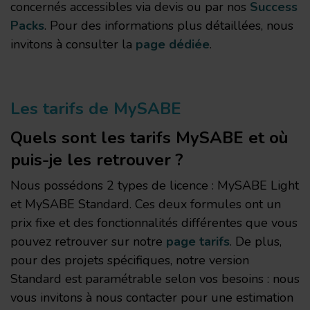
concernés accessibles via devis ou par nos
Success
matière de cookies à tout moment en cliquant sur «
Packs
. Pour des informations plus détaillées, nous
Gérer mes cookies » situé en bas de chaque page. Pour
invitons à consulter la
page dédiée
.
en savoir plus, consultez notre
Politique relative aux
cookies
et notre
Politique de confidentialité
.
Les tarifs de MySABE
Quels sont les tarifs MySABE et où
puis-je les retrouver ?
Nous possédons 2 types de licence : MySABE Light
et MySABE Standard. Ces deux formules ont un
prix fixe et des fonctionnalités différentes que vous
pouvez retrouver sur notre
page tarifs
. De plus,
pour des projets spécifiques, notre version
Standard est paramétrable selon vos besoins : nous
vous invitons à nous contacter pour une estimation