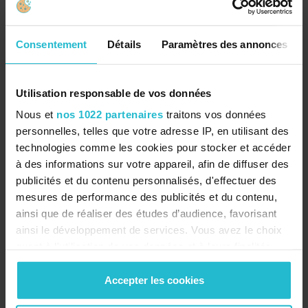
Gravelines.
Consentement
Détails
Paramètres des annonces
L'accompagnement MySABE
Utilisation responsable de vos données
Comment m’accompagne SABE
Nous et
nos 1022 partenaires
traitons vos données
Softwares pour la mise en place de
personnelles, telles que votre adresse IP, en utilisant des
mon projet ?
technologies comme les cookies pour stocker et accéder
à des informations sur votre appareil, afin de diffuser des
Notre équipe consulting vous accompagne tout au
publicités et du contenu personnalisés, d'effectuer des
long de la mise en place de votre projet pour
mesures de performance des publicités et du contenu,
s’assurer et vous informer du bon développement
ainsi que de réaliser des études d’audience, favorisant
ainsi que vous livrer un logiciel personnalisé
ainsi le développement de services. Vous avez le choix
conforme à vos attentes et besoins.
quant à l'utilisation de vos données et à leurs finalités.
Vous pouvez modifier ou retirer votre consentement à
Comment m’accompagne SABE
tout moment en consultant la Déclaration relative aux
Accepter les cookies
cookies ou en cliquant sur l'icône de confidentialité.
Softwares après la mise en place de