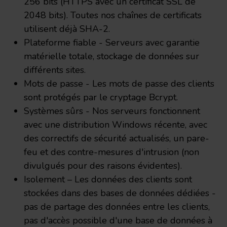
256 bits (HTTPS avec un certificat SSL de
votre consentement à tout moment à partir de la
2048 bits). Toutes nos chaînes de certificats
déclaration sur les cookies.
utilisent déjà SHA-2.
Plateforme fiable - Serveurs avec garantie
Notre site sabesoftwares.com et nos partenaires utilisent
matérielle totale, stockage de données sur
des cookies pour réaliser des mesures d'audience, pour
différents sites.
améliorer et personnaliser votre expérience sur le site et
pour vous proposer des contenus et de la publicité
Mots de passe - Les mots de passe des clients
personnalisés. Vous pouvez modifier vos préférences en
sont protégés par le cryptage Bcrypt.
matière de cookies à tout moment en cliquant sur «
Systèmes sûrs - Nos serveurs fonctionnent
Gérer mes cookies » situé en bas de chaque page. Pour
avec une distribution Windows récente, avec
en savoir plus, consultez notre
Politique relative aux
des correctifs de sécurité actualisés, un pare-
cookies
et notre
Politique de confidentialité
.
feu et des contre-mesures d'intrusion (non
divulgués pour des raisons évidentes).
Isolement – Les données des clients sont
stockées dans des bases de données dédiées -
pas de partage des données entre les clients,
pas d'accès possible d'une base de données à